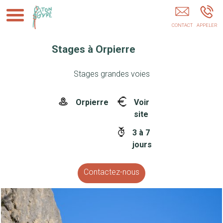
Week-End / Séjour Alpes Du Sud
Stages à Orpierre
Stages grandes voies
Orpierre
Voir
site
3 à 7
jours
Contactez-nous